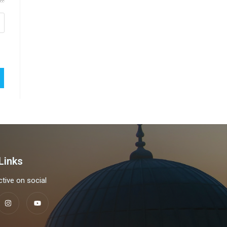
Links
tive on social