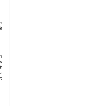
पर
तो
या
तप
ें
षण
िए