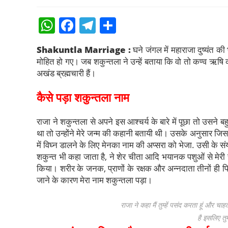
W
F
T
S
h
a
el
h
Shakuntla Marriage :
घने जंगल में महाराजा दुष्यंत क
at
c
e
ar
मोहित हो गए। जब शकुन्तला ने उन्हें बताया कि वो तो कण्व ऋषि की पु
s
e
gr
e
अखंड ब्रह्मचारी हैं।
A
b
a
कैसे पड़ा शकुन्तला नाम
p
o
m
p
o
राजा ने शकुन्तला से अपने इस आश्चर्य के बारे में पूछा तो उसने बह
था तो उन्होंने मेरे जन्म की कहानी बतायी थी। उसके अनुसार जिस
k
में विघ्न डालने के लिए मेनका नाम की अप्सरा को भेजा. उसी के संयोग
शकुन्त भी कहा जाता है, ने शेर चीता आदि भयानक पशुओं से मेरी
किया। शरीर के जनक, प्राणों के रक्षक और अन्नदाता तीनों ही पिता 
जाने के कारण मेरा नाम शकुन्तला पड़ा।
राजा ने कहा मैं तुम्हें पसंद करता हूं और चाह
है इसलिए तु