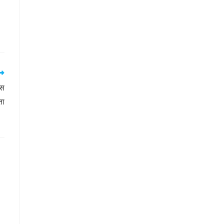
ास
ता