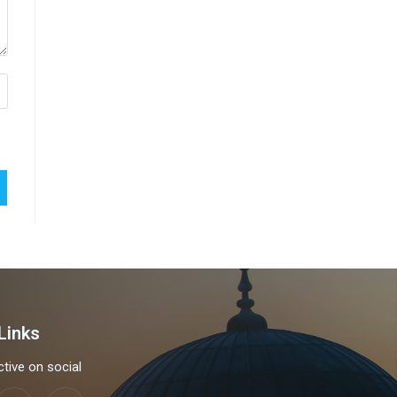
Links
tive on social