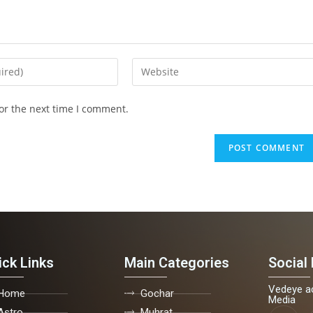
or the next time I comment.
ick Links
Main Categories
Social 
Vedeye ac
Home
Gochar
Media
Astro
Muhrat