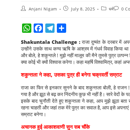
Anjani Nigam
July 8, 2025
धर्म
0 C
W
F
T
S
h
a
el
h
Shakuntala Challenge :
राजा दुष्यंत के दरबार में 
at
c
e
ar
उन्होंने उसके साथ कण्व ऋषि के आश्रम में गंधर्व विवाह किया था।
s
e
gr
e
और बोले, हे शकुन्तले ! मुझे नहीं मालूम की मैने तुमसे पुत्र उत्प
क्या कोई भी क्यों विश्वास करेगा। कहा महर्षि विश्वामित्र, कहां
A
b
a
p
o
m
शकुन्तला ने कहा, उसका पुत्र ही बनेगा चक्रवर्ती सम्राट
p
o
राजा का फिर से इनकार सुनने के बाद शकुन्तला बोली, हे राजन ! 
k
गया है और झूठ से बढ़ कर निंदनीय कुछ भी नहीं है। सारे वेदों के पठन 
इसके बाद चुनौती देते हुए शकुन्तला ने कहा, आप मुझे झूठा बता रह
रहना चाहती और जहां तक मेरे पुत्र का सवाल है, आप इसे अपनाएं अ
सम्राट बनेगा।
अचानक हुई आकाशवाणी सुन सब चौंके