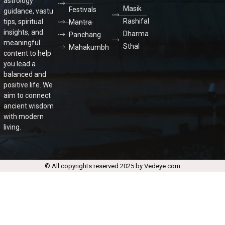
astrology
Masik
Festivals
guidance, vastu
Rashifal
tips, spiritual
Mantra
insights, and
Dharma
Panchang
meaningful
Sthal
Mahakumbh
content to help
you lead a
balanced and
positive life. We
aim to connect
ancient wisdom
with modern
living.
© All copyrights reserved 2025 by Vedeye.com