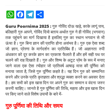
W
F
T
S
h
a
el
h
Guru Poornima 2025 :
गुरु गोविंद दोऊ खड़े, काके लागूं पाय,
at
c
e
ar
बलिहारी गुरु आपने, गोविंद दियो बताय अर्थात गुरु ने ही गोविंद (भगवान)
s
e
gr
e
तक पहुंचने का मार्ग दिखाया है इसलिए गुरु का स्थान भगवान से भी
ऊंचा है। गुरु बिना ज्ञान की प्राप्ति होना असंभव है। गुरु एक ऐसा शब्द
A
b
a
जो ज्ञान, प्रेरणा के मार्गदर्शन का प्रतिबिंब हैं। जो अज्ञानता रुपी
p
o
m
अंधकार को दूर करके ज्ञान का प्रकाश फैलाते हैं और हमें सही पथ पर
p
o
चलने की राह दिखाते हैं। गुरु और शिष्य के अटूट प्रेम के रूप में मनाए
जाने वाला एक ऐसा त्योहार जो प्रतिवर्ष आषाढ़ मास की पूर्णिमा को
k
मनाया जाता है, जिसे गुरु पूर्णिमा कहते है। यह दिन गुरु को सम्मानित
करने और उनके प्रति कृतज्ञता और श्रद्धा व्यक्त करने का अवसर देता
है। हम सभी को इस खास दिन पर अपने गुरु का सम्मान व वंदना जरुर
करनी चाहिए। जानते है गुरु पूर्णिमा की तिथि, महत्व और इस खास दिन
पर किए जाने वाले विशेष उपायों के बारे में-
गुरु पूर्णिमा की तिथि और समय