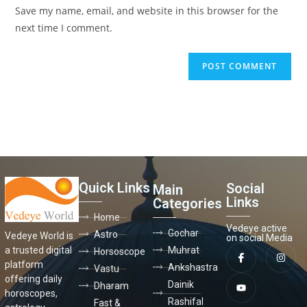
Save my name, email, and website in this browser for the
next time I comment.
Quick Links
Social
Main
Links
Categories
Home
Vedeye active
Gochar
Astro
Vedeye World is
on social Media
a trusted digital
Muhrat
Horsoscope
platform
Ankshastra
Vastu
offering daily
Dainik
Dharam
horoscopes,
Rashifal
Fast &