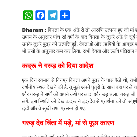
W
F
T
S
h
a
el
h
Dharam :
विनता के एक अंडे से तो आरुणि उत्पन्न हुए जो मां
at
c
e
ar
उपाय के अनुसार पांच सौ वर्षों के बाद विनता के दूसरे अंडे से सू
s
e
gr
e
उनके दूसरे पुत्र की उत्पत्ति हुई. देवताओं और ऋषियों के आग्
भी उसी के अनुसार कम कर लिया. सभी देवता और ऋषि पक्षिराज गर
A
b
a
p
o
m
कद्रू ने गरुड़ को दिया आदेश
p
o
एक दिन स्वभाव से विनम्र विनता अपने पुत्र के पास बैठी थी, तभी
k
दर्शनीय स्थल देखने की है, तू मुझे अपने पुत्रों के साथ वहां प
और गरुड़ ने सर्पों को अपने कंधे पर लादा और उड़ चला. गरुड़ जी ब
लगे. इस स्थिति को देख कद्रू ने इंद्रदेव से प्रार्थना की तो संपू
टूटी और वे सुखी तथा प्रसन्न हो गए.
गरुड़ देव चिंता में पड़े, मां से पूछा कारण