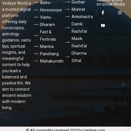
Vedeye active
Gochar
Astro
Vedeye World is
on social Media
a trusted digital
Muhrat
Horsoscope
platform
Ankshastra
Vastu
offering daily
Dainik
Dharam
horoscopes,
Rashifal
Fast &
astrology
Masik
Festivals
guidance, vastu
Rashifal
tips, spiritual
Mantra
insights, and
Dharma
Panchang
meaningful
Sthal
Mahakumbh
content to help
you lead a
balanced and
positive life. We
aim to connect
ancient wisdom
with modern
living.
© All copyrights reserved 2025 by Vedeye.com