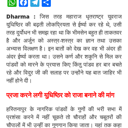
W
F
T
S
h
a
el
h
Dharma :
जिस तरह महाराज धृतराष्ट्र युवराज
at
c
e
ar
युधिष्ठिर की बढ़ती लोकप्रियता से ईर्ष्या कर रहे थे, उसी
s
e
gr
e
तरह दुर्योधन भी समझ रहा था कि भीमसेन बहुत ही ताकतवर
A
b
a
है और अर्जुन को अस्त्र-शस्त्र का ज्ञान तथा उसका
p
o
m
अभ्यास विलक्षण है। इन बातों को देख कर वह भी अंदर ही
p
o
अंदर ईर्ष्या करता था। उसने कर्ण और शकुनि से मिल कर
k
पांडवों को मारने के प्रयास किए किंतु पांडव हर बार बचते
रहे और विदुर जी की सलाह पर उन्होंने यह बात जाहिर भी
नहीं होने दी।
प्रजा करने लगी युधिष्ठिर को राजा बनाने की मांग
हस्तिनापुर के नागरिक पांडवों के गुणों की भरी सभा में
प्रशंसा करने में नहीं चूकते तो चौराहों और चबूतरों की
चौपालों में भी उन्हीं का गुणगान किया जाता। यहां तक कहा