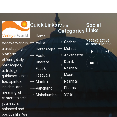
Quick Links
Social
Main
Links
Categories
Home
Vedeye active
Gochar
Astro
Vedeye World is
on social Media
a trusted digital
Muhrat
Horsoscope
platform
Ankshastra
Vastu
offering daily
Dainik
Dharam
horoscopes,
Rashifal
Fast &
astrology
Masik
Festivals
guidance, vastu
Rashifal
tips, spiritual
Mantra
insights, and
Dharma
Panchang
meaningful
Sthal
Mahakumbh
content to help
you lead a
balanced and
positive life. We