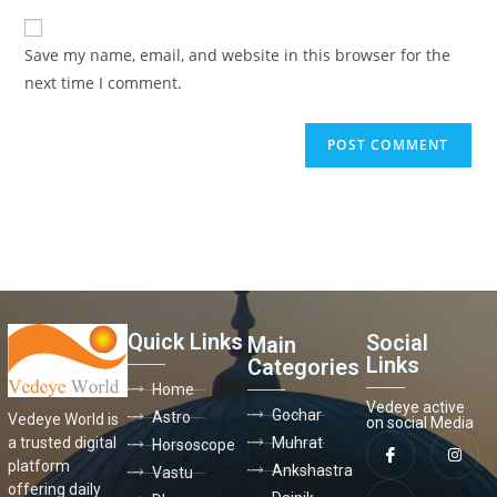
Save my name, email, and website in this browser for the
next time I comment.
Quick Links
Social
Main
Links
Categories
Home
Vedeye active
Gochar
Astro
Vedeye World is
on social Media
a trusted digital
Muhrat
Horsoscope
platform
Ankshastra
Vastu
offering daily