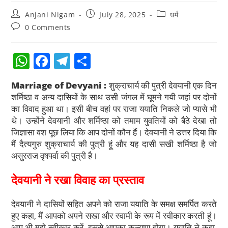
Anjani Nigam
July 28, 2025
धर्म
0 Comments
W
F
T
S
h
a
el
h
Marriage of Devyani :
शुक्राचार्य की पुत्री देवयानी एक दिन
at
c
e
ar
शर्मिष्ठा व अन्य दासियों के साथ उसी जंगल में घूमने गयी जहां पर दोनों
s
e
gr
e
का विवाद हुआ था। इसी बीच वहां पर राजा ययाति निकले जो प्यासे भी
थे। उन्होंने देवयानी और शर्मिष्ठा को तमाम युवतियों को बैठे देखा तो
A
b
a
जिज्ञासा वश पूछ लिया कि आप दोनों कौन हैं। देवयानी ने उत्तर दिया कि
p
o
m
मैं दैत्यगुरु शुक्राचार्य की पुत्री हूं और यह दासी सखी शर्मिष्ठा है जो
p
o
असुरराज वृषपर्वा की पुत्री है।
k
देवयानी ने रखा विवाह का प्रस्ताव
देवयानी ने दासियों सहित अपने को राजा ययाति के समक्ष समर्पित करते
हुए कहा, मैं आपको अपने सखा और स्वामी के रूप में स्वीकार करती हूं।
आप भी मुझे स्वीकार करें, इससे आपका कल्याण होगा। ययाति ने कहा,