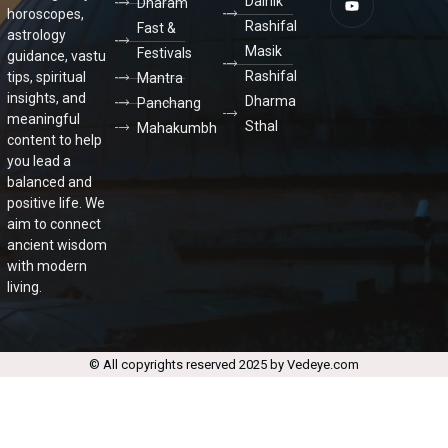
Dainik
Dharam
horoscopes,
Rashifal
Fast &
astrology
Masik
Festivals
guidance, vastu
Rashifal
tips, spiritual
Mantra
insights, and
Dharma
Panchang
meaningful
Sthal
Mahakumbh
content to help
you lead a
balanced and
positive life. We
aim to connect
ancient wisdom
with modern
living.
© All copyrights reserved 2025 by Vedeye.com