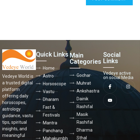
Quick Links
Social
Main
Links
Categories
Home
Vedeye active
Gochar
Astro
Vedeye World is
on social Media
a trusted digital
Muhrat
Horsoscope
platform
Ankshastra
Vastu
offering daily
Dainik
Dharam
horoscopes,
Rashifal
Fast &
astrology
Masik
Festivals
guidance, vastu
Rashifal
tips, spiritual
Mantra
insights, and
Dharma
Panchang
meaningful
Sthal
Mahakumbh