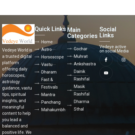
Quick Links
Social
Main
Links
Categories
Home
Vedeye active
Gochar
Astro
Vedeye World is
on social Media
a trusted digital
Muhrat
Horsoscope
platform
Ankshastra
Vastu
offering daily
Dainik
Dharam
horoscopes,
Rashifal
Fast &
astrology
Masik
Festivals
guidance, vastu
Rashifal
tips, spiritual
Mantra
insights, and
Dharma
Panchang
meaningful
Sthal
Mahakumbh
content to help
you lead a
balanced and
positive life. We