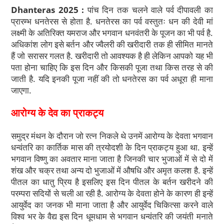
h
a
el
h
Dhanteras 2025 :
पांच दिन तक चलने वाले पर्व दीपावली का
at
c
e
ar
प्रारम्भ धनतेरस से होता है. धनतेरस का पर्व वस्तुतः धन की देवी मां
s
e
gr
e
लक्ष्मी के अतिरिक्त यमराज और भगवान धनवंतरी के पूजन का भी पर्व है.
अधिकांश लोग इसे बर्तन और ज्वैलरी की खरीदारी तक ही सीमित मानते
A
b
a
हैं जो सरासर गलत है. खरीदारी तो आवश्यक है ही लेकिन आपको यह भी
p
o
m
पता होना चाहिए कि इस दिन और किसकी पूजा तथा किस तरह से की
p
o
जाती है. यदि इनकी पूजा नहीं की तो धनतेरस का पर्व अधूरा ही माना
जाएगा.
k
आरोग्य के देव का प्राकट्य
समुद्र मंथन के दौरान जो रत्न निकले थे उनमें आरोग्य के देवता भगवान
धन्वंतरि का कार्तिक मास की त्रयोदशी के दिन प्राकट्य हुआ था. इन्हें
भगवान विष्णु का अवतार माना जाता है जिनकी चार भुजाओं में से दो में
शंख और चक्र तथा अन्य दो भुजाओं में औषधि और अमृत कलश है. इन्हें
पीतल का धातु प्रिय है इसलिए इस दिन पीतल के बर्तन खरीदने की
परम्परा सदियों से चली आ रही है. आरोग्य के देवता होने के कारण ही इन्हें
आयुर्वेद का जनक भी माना जाता है और आयुर्वेद चिकित्सा करने वाले
विश्व भर के वैद्य इस दिन धूमधाम से भगवान धन्वंतरि की जयंती मनाते