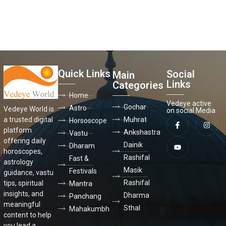
Quick Links
Social
Main
Links
Categories
Home
Vedeye active
Gochar
Astro
Vedeye World is
on social Media
a trusted digital
Muhrat
Horsoscope
platform
Ankshastra
Vastu
offering daily
Dainik
Dharam
horoscopes,
Rashifal
Fast &
astrology
Masik
Festivals
guidance, vastu
Rashifal
tips, spiritual
Mantra
insights, and
Dharma
Panchang
meaningful
Sthal
Mahakumbh
content to help
you lead a