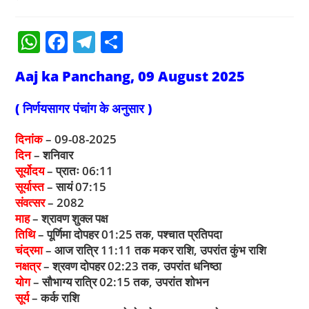
W
F
T
S
h
a
el
h
Aaj ka Panchang, 09 August 2025
at
c
e
ar
s
e
gr
e
( निर्णयसागर पंचांग के अनुसार )
A
b
a
दिनांक
– 09-08-2025
p
o
m
दिन
– शनिवार
p
o
सूर्योदय
– प्रातः 06:11
सूर्यास्त
– सायं 07:15
k
संवत्सर
– 2082
माह
– श्रावण शुक्ल पक्ष
तिथि
– पूर्णिमा दोपहर 01:25 तक, पश्चात प्रतिपदा
चंद्रमा
– आज रात्रि 11:11 तक मकर राशि, उपरांत कुंभ राशि
नक्षत्र
– श्रवण दोपहर 02:23 तक, उपरांत धनिष्ठा
योग
– सौभाग्य रात्रि 02:15 तक, उपरांत शोभन
सूर्य
– कर्क राशि