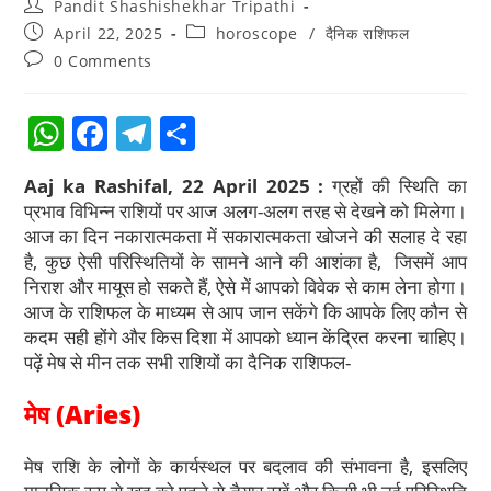
Pandit Shashishekhar Tripathi
April 22, 2025
horoscope
/
दैनिक राशिफल
0 Comments
W
F
T
S
h
a
el
h
Aaj ka Rashifal, 22 April 2025 :
ग्रहों की स्थिति का
at
c
e
ar
प्रभाव विभिन्न राशियों पर आज अलग-अलग तरह से देखने को मिलेगा।
s
e
gr
e
आज का दिन नकारात्मकता में सकारात्मकता खोजने की सलाह दे रहा
है, कुछ ऐसी परिस्थितियों के सामने आने की आशंका है, जिसमें आप
A
b
a
निराश और मायूस हो सकते हैं, ऐसे में आपको विवेक से काम लेना होगा।
p
o
m
आज के राशिफल के माध्यम से आप जान सकेंगे कि आपके लिए कौन से
p
o
कदम सही होंगे और किस दिशा में आपको ध्यान केंद्रित करना चाहिए।
पढ़ें मेष से मीन तक सभी राशियों का दैनिक राशिफल-
k
मेष (Aries)
मेष राशि के लोगों के कार्यस्थल पर बदलाव की संभावना है, इसलिए