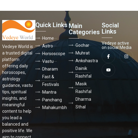
Quick Links
Social
Main
Links
Categories
Home
Vedeye active
Gochar
Astro
Vedeye World is
on social Media
a trusted digital
Muhrat
Horsoscope
platform
Ankshastra
Vastu
offering daily
Dainik
Dharam
horoscopes,
Rashifal
Fast &
astrology
Masik
Festivals
guidance, vastu
Rashifal
tips, spiritual
Mantra
insights, and
Dharma
Panchang
meaningful
Sthal
Mahakumbh
content to help
you lead a
balanced and
positive life. We
aim to connect