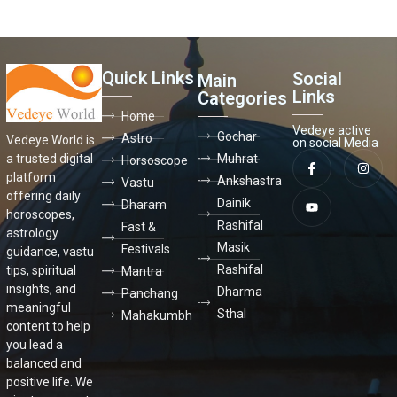
Quick Links
Social
Main
Links
Categories
Home
Vedeye active
Gochar
Astro
Vedeye World is
on social Media
a trusted digital
Muhrat
Horsoscope
platform
Ankshastra
Vastu
offering daily
Dainik
Dharam
horoscopes,
Rashifal
Fast &
astrology
Masik
Festivals
guidance, vastu
Rashifal
tips, spiritual
Mantra
insights, and
Dharma
Panchang
meaningful
Sthal
Mahakumbh
content to help
you lead a
balanced and
positive life. We