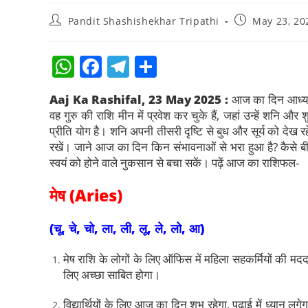
Pandit Shashishekhar Tripathi
May 23, 20
W
F
T
S
h
a
el
h
Aaj Ka Rashifal, 23 May 2025 :
आज का दिन आध्यात
at
c
e
ar
वह गुरु की राशि मीन में प्रवेश कर चुके हैं, जहां उन्हें शनि
s
e
gr
e
प्रीति योग है। शनि अपनी तीसरी दृष्टि से बुध और सूर्य को देख रहे
रखें। जाने आज का दिन किन संभावनाओं से भरा हुआ है? कैसे
A
b
a
स्वयं को होने वाले नुकसान से बचा सकें। पढ़ें आज का राशिफल-
p
o
m
p
o
मेष (Aries)
k
(चू, चे, चो, ला, ली, लू, ले, लो, आ)
मेष राशि के लोगों के लिए ऑफिस में महिला सहकर्मियों क
लिए अच्छा साबित होगा।
विद्यार्थियों के लिए आज का दिन शुभ रहेगा, पढ़ाई में ध्यान