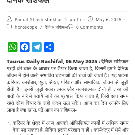
Pandit Shashishekhar Tripathi
May 6, 2025
horoscope
/
दैनिक राशिफल
0 Comments
W
F
T
S
h
a
el
h
Taurus Daily Rashifal, 06 May 2025 :
दैनिक राशिफल
at
c
e
ar
ग्रहों की चाल के आधार पर तैयार किया जाता है, जिसमें हमारे दैनिक
s
e
gr
e
जीवन में होने वाली संभावित घटनाओं की चर्चा की जाती है। यह घटना
करियर, कारोबार, युवा, सेहत, परिवार और सामाजिक जीवन से जुड़ी
A
b
a
होती है। इनसे जुड़ी सकारात्मक और नकारात्मक दोनों ही तरह की
p
o
m
बातों के बारे में बताये जाने का प्रयास किया जाता है, जिसे आप समय
p
o
रहते सोच विचार के सही कदम उठा सकें। आज का दिन आपके लिए
लाया है क्या खास, पढ़ें आज का राशिफल-
k
करियर के क्षेत्र में आज आपको ऑफिशियल कार्यों में अधिक समय
देना पड़ सकता है, लेकिन इससे परेशान न हों। कार्यक्षेत्र में धैर्य और