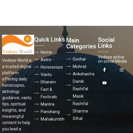
Quick Links
Social
Main
Links
Categories
Home
Vedeye active
Gochar
Astro
Vedeye World is
on social Media
a trusted digital
Muhrat
Horsoscope
platform
Ankshastra
Vastu
offering daily
Dainik
Dharam
horoscopes,
Rashifal
Fast &
astrology
Masik
Festivals
guidance, vastu
Rashifal
tips, spiritual
Mantra
insights, and
Dharma
Panchang
meaningful
Sthal
Mahakumbh
content to help
you lead a