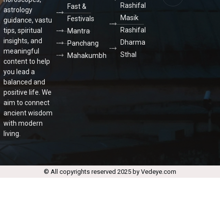
Rashifal
Fast &
astrology
Masik
Festivals
guidance, vastu
Rashifal
tips, spiritual
Mantra
insights, and
Dharma
Panchang
meaningful
Sthal
Mahakumbh
content to help
you lead a
balanced and
positive life. We
aim to connect
ancient wisdom
with modern
living.
© All copyrights reserved 2025 by Vedeye.com