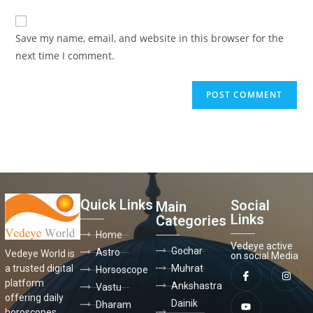
Save my name, email, and website in this browser for the
next time I comment.
Quick Links
Social
Main
Links
Categories
Home
Vedeye active
Gochar
Astro
Vedeye World is
on social Media
a trusted digital
Muhrat
Horsoscope
platform
Ankshastra
Vastu
offering daily
Dainik
Dharam
horoscopes,