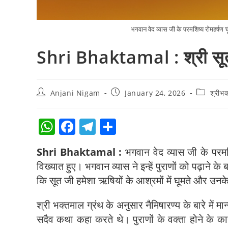
भगवान वेद व्यास जी के परमशिष्य रोमहर्षण च
Shri Bhaktamal : श्री सू
Anjani Nigam
January 24, 2026
श्रीभक
W
F
T
S
h
a
el
h
Shri Bhaktamal :
भगवान वेद व्यास जी के परमशि
at
c
e
ar
विख्यात हुए। भगवान व्यास ने इन्हें पुराणों को पढ़ाने के
s
e
gr
e
कि सूत जी हमेशा ऋषियों के आश्रमों में घूमते और उनक
A
b
a
p
o
m
श्री भक्तमाल ग्रंथ के अनुसार नैमिषारण्य के बारे में
सदैव कथा कहा करते थे। पुराणों के वक्ता होने के क
p
o