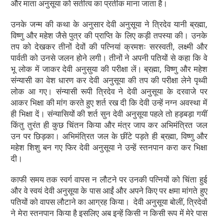
s
e
gr
e
और माता अनुसूया को सतीत्व का प्रतीक माना जाता है।
A
b
a
उनके जन्म की कथा के अनुसार
देवी अनुसूया ने त्रिदेव यानी ब्रह्मा,
p
o
m
विष्णु और महेश जैसे पुत्र की प्राप्ति के लिए कड़ी तपस्या की। उनके
p
o
तप को देखकर तीनों देवों की पत्नियां क्रमशः सरस्वती, लक्ष्मी और
पार्वती को उनसे जलन होने लगी। तीनों ने अपनी पतियों से कहा कि वे
k
भू लोक में जाकर देवी अनुसुया की परीक्षा लें। ब्रह्मा, विष्णु और महेश
संन्यासी का वेश धारण कर देवी अनुसूया की तप की परीक्षा लेने पृथ्वी
लोक आ गए। संन्यासी रूपी त्रिदेव ने देवी अनुसूया के दरवाजे पर
आकर भिक्षा की मांग करते हुए शर्त रख दी कि देवी उन्हें नग्न अवस्था में
ही भिक्षा दें। संन्यासियों की शर्त सुन देवी अनुसूया पहले तो हड़बड़ा गयीं
किंतु तुरंत ही कुछ चिंतन किया और मंत्र जाप कर अभिमंत्रित जल
उन पर छिड़का। अभिमंत्रित जल के छींटे पड़ते ही ब्रह्मा, विष्णु और
महेश शिशु बन गए फिर देवी अनुसूया ने उन्हें स्तनपान करा कर भिक्षा
दी।
काफी समय तक स्वर्ग वापस न लौटने पर उनकी पत्नियों को चिंता हुई
और वे स्वयं देवी अनुसूया के पास आईं और अपने किए पर क्षमा मांगते हुए
पतियों को वापस लौटाने का आग्रह किया। देवी अनुसूया बोलीं, त्रिदेवों
ने मेरा स्तनपान किया है इसलिए अब इन्हें किसी न किसी रूप में मेरे पास