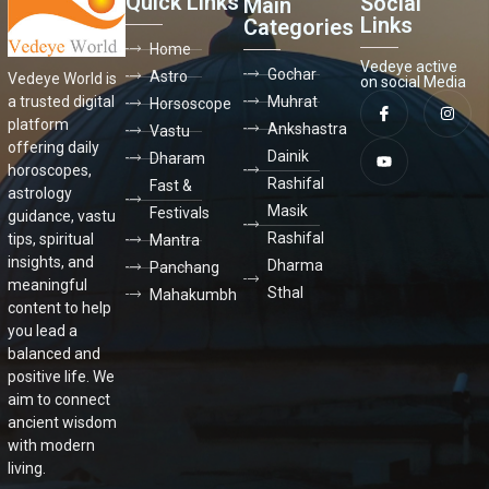
Quick Links
Social
Main
Links
Categories
Home
Vedeye active
Gochar
Astro
Vedeye World is
on social Media
a trusted digital
Muhrat
Horsoscope
platform
Ankshastra
Vastu
offering daily
Dainik
Dharam
horoscopes,
Rashifal
Fast &
astrology
Masik
Festivals
guidance, vastu
Rashifal
tips, spiritual
Mantra
insights, and
Dharma
Panchang
meaningful
Sthal
Mahakumbh
content to help
you lead a
balanced and
positive life. We
aim to connect
ancient wisdom
with modern
living.