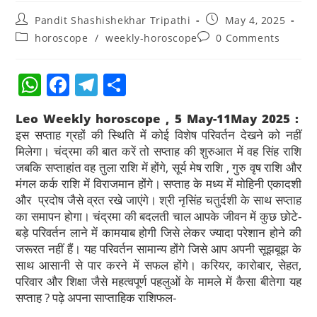
Pandit Shashishekhar Tripathi
May 4, 2025
horoscope
/
weekly-horoscope
0 Comments
W
F
T
S
h
a
el
h
Leo Weekly horoscope , 5 May-11May 2025 :
at
c
e
ar
इस सप्ताह ग्रहों की स्थिति में कोई विशेष परिवर्तन देखने को नहीं
s
e
gr
e
मिलेगा। चंद्रमा की बात करें तो सप्ताह की शुरुआत में वह सिंह राशि
जबकि सप्ताहांत वह तुला राशि में होंगे, सूर्य मेष राशि , गुरु वृष राशि और
A
b
a
मंगल कर्क राशि में विराजमान होंगे। सप्ताह के मध्य में मोहिनी एकादशी
p
o
m
और प्रदोष जैसे व्रत रखे जाएंगे। श्री नृसिंह चतुर्दशी के साथ सप्ताह
p
o
का समापन होगा। चंद्रमा की बदलती चाल आपके जीवन में कुछ छोटे-
बड़े परिवर्तन लाने में कामयाब होगी जिसे लेकर ज्यादा परेशान होने की
k
जरूरत नहीं हैं। यह परिवर्तन सामान्य होंगे जिसे आप अपनी सूझबूझ के
साथ आसानी से पार करने में सफल होंगे। करियर, कारोबार, सेहत,
परिवार और शिक्षा जैसे महत्वपूर्ण पहलुओं के मामले में कैसा बीतेगा यह
सप्ताह ? पढ़े अपना साप्ताहिक राशिफल-