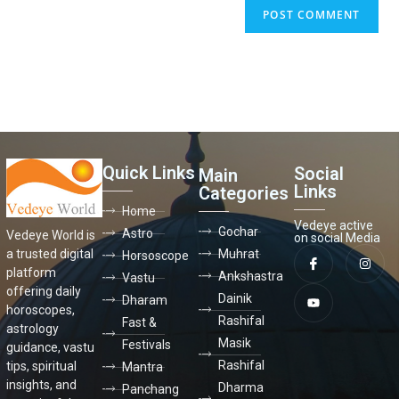
Quick Links
Social
Main
Links
Categories
Home
Vedeye active
Gochar
Astro
Vedeye World is
on social Media
a trusted digital
Muhrat
Horsoscope
platform
Ankshastra
Vastu
offering daily
Dainik
Dharam
horoscopes,
Rashifal
Fast &
astrology
Masik
Festivals
guidance, vastu
Rashifal
tips, spiritual
Mantra
insights, and
Dharma
Panchang