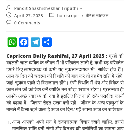
Pandit Shashishekhar Tripathi
April 27, 2025
horoscope
/
दैनिक राशिफल
0 Comments
W
F
T
S
h
a
el
h
Capricorn Daily Rashifal, 27 April 2025 :
ग्रहों की
at
c
e
ar
बदलती चाल व्यक्ति के जीवन में भी परिवर्तन लाती है, कभी यह परिवर्तन
s
e
gr
e
हमारे लिए लाभदायक तो कभी यह नुकसानदायक भी साबित होते हैं।
आज के दिन की चंद्रमा की स्थिति की बात करें तो वह मेष राशि में रहेंगे,
A
b
a
जहां सूर्यदेव पहले से विराजमान होंगे। ऐसी स्थिति में धैर्य और विवेक से
p
o
m
काम लेने की कोशिश करें क्योंकि मन थोड़ा परेशान रहेगा। प्रसन्नता ही
p
o
आपके अच्छे स्वास्थ्य की दवा है इसलिए जितना हो सकें पसंदीदा कार्यों
को बढ़ावा दें, जिससे सेहत उत्तम बनी रही। जीवन के अन्य पहलुओं के
k
मामले में कैसा रहने वाला है आज का दिन? पढ़ें अपना आज का राशिफल
आज आपको अपने मन में सकारात्मक विचार रखने चाहिए, इससे
मानसिक शांति बनी रहेगी और दिनभर की चुनौतियों का सामना आप