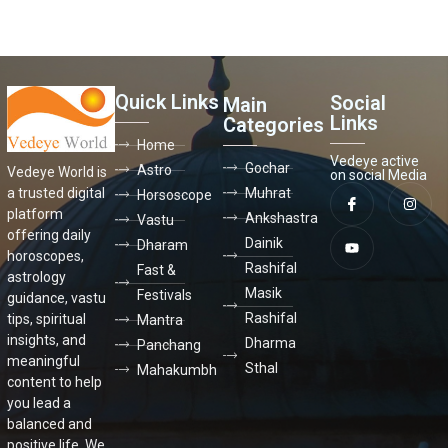
Quick Links
Social
Main
Links
Categories
Home
Vedeye active
Gochar
Astro
Vedeye World is
on social Media
a trusted digital
Muhrat
Horsoscope
platform
Ankshastra
Vastu
offering daily
Dainik
Dharam
horoscopes,
Rashifal
Fast &
astrology
Masik
Festivals
guidance, vastu
Rashifal
tips, spiritual
Mantra
insights, and
Dharma
Panchang
meaningful
Sthal
Mahakumbh
content to help
you lead a
balanced and
positive life. We