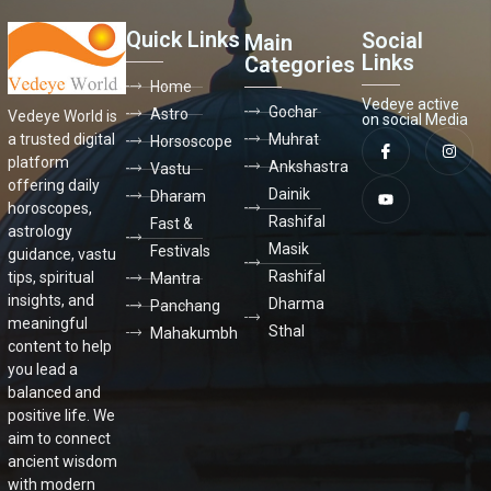
Quick Links
Social
Main
Links
Categories
Home
Vedeye active
Gochar
Astro
Vedeye World is
on social Media
a trusted digital
Muhrat
Horsoscope
platform
Ankshastra
Vastu
offering daily
Dainik
Dharam
horoscopes,
Rashifal
Fast &
astrology
Masik
Festivals
guidance, vastu
Rashifal
tips, spiritual
Mantra
insights, and
Dharma
Panchang
meaningful
Sthal
Mahakumbh
content to help
you lead a
balanced and
positive life. We
aim to connect
ancient wisdom
with modern