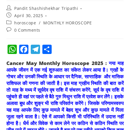
Pandit Shashishekhar Tripathi
April 30, 2025
horoscope
/
MONTHLY HOROSCOPE
0 Comments
W
F
T
S
h
a
el
h
Cancer May Monthly Horoscope 2025 :
नया माह
at
c
e
ar
आपके जीवन में एक नई शुरुआत का संकेत लेकर आया है। ग्रहों के
s
e
gr
e
गोचर और उनकी स्थिति के आधार पर दैनिक, साप्ताहिक और मासिक
राशिफल की गणना की जाती है। इस माह ग्रहीय स्थिति की बात करें
A
b
a
तो माह के मध्य में सूर्यदेव वृष राशि में संचरण करेंगे, सूर्य के वृष राशि में
p
o
m
पहुंचते ही वहां पर पहले से बैठे गुरु मिथुन राशि में प्रवेश कर लेंगे। इसके
p
o
अलावा बुध और शुक्र भी राशि परिवर्तन करेंगे। जिसके परिणामस्वरुप
यह माह आपके लिए कुछ मामले में बेहद शुभ और कुछ मामले में मिला
k
जुला रहने वाला है। ऐसे में आपको किसी भी परिस्थिति में उदास नहीं
होना है। धैर्य और विवेक से काम लेने पर कठिन से कठिन स्थिति पर
जीत पाने में सफल होंगे। जानते है इस पूरे एक महीने आपको किस तरह