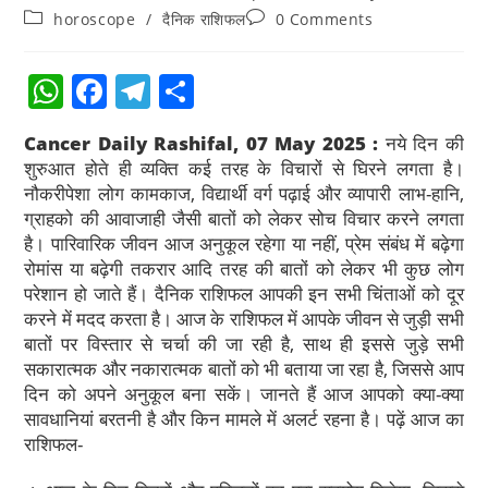
horoscope
/
दैनिक राशिफल
0 Comments
W
F
T
S
h
a
el
h
Cancer Daily Rashifal, 07 May 2025 :
नये दिन की
at
c
e
ar
शुरुआत होते ही व्यक्ति कई तरह के विचारों से घिरने लगता है।
s
e
gr
e
नौकरीपेशा लोग कामकाज, विद्यार्थी वर्ग पढ़ाई और व्यापारी लाभ-हानि,
ग्राहको की आवाजाही जैसी बातों को लेकर सोच विचार करने लगता
A
b
a
है। पारिवारिक जीवन आज अनुकूल रहेगा या नहीं, प्रेम संबंध में बढ़ेगा
p
o
m
रोमांस या बढ़ेगी तकरार आदि तरह की बातों को लेकर भी कुछ लोग
p
o
परेशान हो जाते हैं। दैनिक राशिफल आपकी इन सभी चिंताओं को दूर
करने में मदद करता है। आज के राशिफल में आपके जीवन से जुड़ी सभी
k
बातों पर विस्तार से चर्चा की जा रही है, साथ ही इससे जुड़े सभी
सकारात्मक और नकारात्मक बातों को भी बताया जा रहा है, जिससे आप
दिन को अपने अनुकूल बना सकें। जानते हैं आज आपको क्या-क्या
सावधानियां बरतनी है और किन मामले में अलर्ट रहना है। पढ़ें आज का
राशिफल-