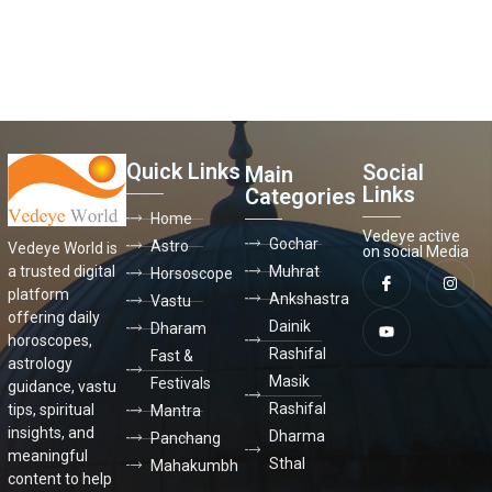
Quick Links
Social
Main
Links
Categories
Home
Vedeye active
Gochar
Astro
Vedeye World is
on social Media
a trusted digital
Muhrat
Horsoscope
platform
Ankshastra
Vastu
offering daily
Dainik
Dharam
horoscopes,
Rashifal
Fast &
astrology
Masik
Festivals
guidance, vastu
Rashifal
tips, spiritual
Mantra
insights, and
Dharma
Panchang
meaningful
Sthal
Mahakumbh
content to help