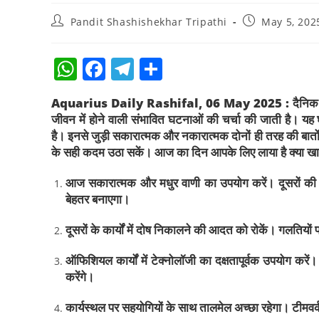
Pandit Shashishekhar Tripathi
May 5, 202
W
F
T
S
h
a
el
h
Aquarius Daily Rashifal, 06 May 2025 :
दैनिक 
at
c
e
ar
जीवन में होने वाली संभावित घटनाओं की चर्चा की जाती है। यह
s
e
gr
e
है। इनसे जुड़ी सकारात्मक और नकारात्मक दोनों ही तरह की बातों 
के सही कदम उठा सकें। आज का दिन आपके लिए लाया है क्या खा
A
b
a
p
o
m
आज सकारात्मक और मधुर वाणी का उपयोग करें। दूसरों की अच्
p
o
बेहतर बनाएगा।
k
दूसरों के कार्यों में दोष निकालने की आदत को रोकें। गलतिय
ऑफिशियल कार्यों में टेक्नोलॉजी का दक्षतापूर्वक उपयोग कर
करेंगे।
कार्यस्थल पर सहयोगियों के साथ तालमेल अच्छा रहेगा। टीमवर्