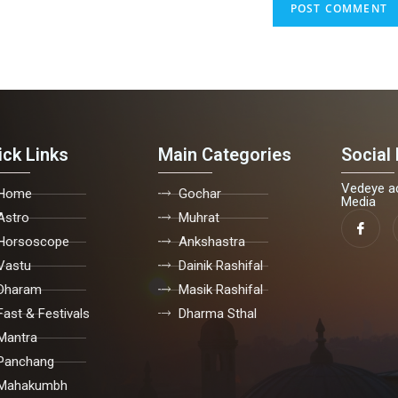
ick Links
Main Categories
Social 
Vedeye ac
Home
Gochar
Media
Astro
Muhrat
Horsoscope
Ankshastra
Vastu
Dainik Rashifal
Dharam
Masik Rashifal
Fast & Festivals
Dharma Sthal
Mantra
Panchang
Mahakumbh