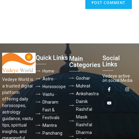
Quick Links
Social
Main
Links
Categories
Home
Vedeye active
Gochar
Astro
Vedeye World is
on social Media
a trusted digital
Muhrat
Horsoscope
platform
Ankshastra
Vastu
offering daily
Dainik
Dharam
horoscopes,
Rashifal
Fast &
astrology
Masik
Festivals
guidance, vastu
Rashifal
tips, spiritual
Mantra
insights, and
Dharma
Panchang
meaningful