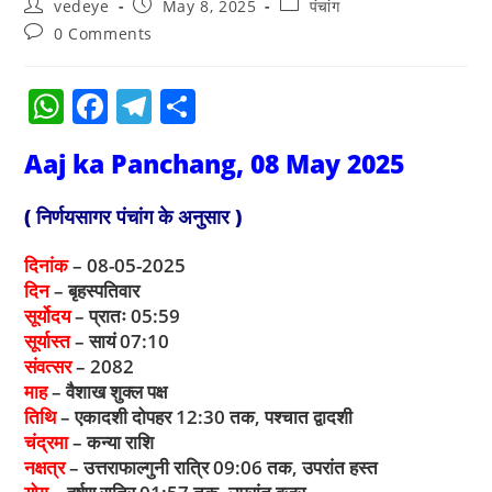
vedeye
May 8, 2025
पंचांग
0 Comments
W
F
T
S
h
a
el
h
Aaj ka Panchang, 08 May 2025
at
c
e
ar
s
e
gr
e
( निर्णयसागर पंचांग के अनुसार )
A
b
a
दिनांक
– 08-05-2025
p
o
m
दिन
– बृहस्पतिवार
p
o
सूर्योदय
– प्रातः 05:59
सूर्यास्त
– सायं 07:10
k
संवत्सर
– 2082
माह
– वैशाख शुक्ल पक्ष
तिथि
– एकादशी दोपहर 12:30 तक, पश्चात द्वादशी
चंद्रमा
– कन्या राशि
नक्षत्र
– उत्तराफाल्गुनी रात्रि 09:06 तक, उपरांत हस्त