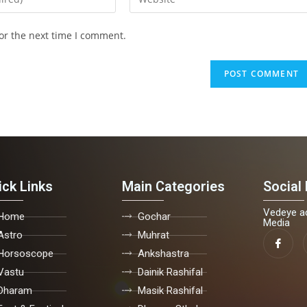
or the next time I comment.
ick Links
Main Categories
Social 
Vedeye ac
Home
Gochar
Media
Astro
Muhrat
Horsoscope
Ankshastra
Vastu
Dainik Rashifal
Dharam
Masik Rashifal