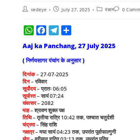
vedeye
July 27, 2025
पंचांग
0 Comm
W
F
T
S
h
a
el
h
Aaj ka Panchang, 27 July 2025
at
c
e
ar
s
e
gr
e
( निर्णयसागर पंचांग के अनुसार )
A
b
a
दिनांक
– 27-07-2025
p
o
m
दिन
– रविवार
p
o
सूर्योदय
– प्रातः 06:05
सूर्यास्त
– सायं 07:24
k
संवत्सर
– 2082
माह
– श्रावण शुक्ल पक्ष
तिथि
– तृतीया रात्रि 10:42 तक, पश्चात चतुर्दशी
चंद्रमा
– सिंह राशि
नक्षत्र
– मघा सायं 04:23 तक, उपरांत पूर्वाफाल्गुनी
योग
– वरीयान रात्रि 03:13 तक, उपरांत परिघ