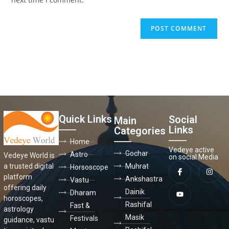
Quick Links
Social
Main
Links
Categories
Home
Vedeye active
Gochar
Astro
Vedeye World is
on social Media
a trusted digital
Muhrat
Horsoscope
platform
Ankshastra
Vastu
offering daily
Dainik
Dharam
horoscopes,
Rashifal
Fast &
astrology
Masik
Festivals
guidance, vastu