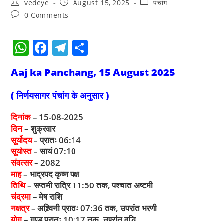
vedeye
August 15, 2025
पंचांग
0 Comments
W
F
T
S
h
a
el
h
Aaj ka Panchang, 15 August 2025
at
c
e
ar
s
e
gr
e
( निर्णयसागर पंचांग के अनुसार )
A
b
a
दिनांक
– 15-08-2025
p
o
m
दिन
– शुक्रवार
p
o
सूर्योदय
– प्रातः 06:14
सूर्यास्त
– सायं 07:10
k
संवत्सर
– 2082
माह
– भाद्रपद कृष्ण पक्ष
तिथि
– सप्तमी रात्रि 11:50 तक, पश्चात अष्टमी
चंद्रमा
– मेष राशि
नक्षत्र
– अश्र्विनी प्रातः 07:36 तक, उपरांत भरणी
योग
– गण्ड प्रातः 10:17 तक, उपरांत वृद्धि