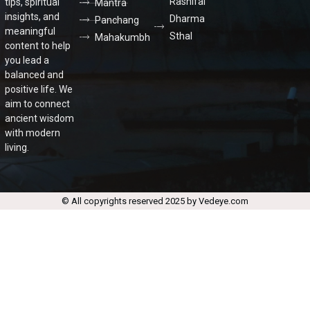
Rashifal
tips, spiritual
Mantra
insights, and
Dharma
Panchang
meaningful
Sthal
Mahakumbh
content to help
you lead a
balanced and
positive life. We
aim to connect
ancient wisdom
with modern
living.
© All copyrights reserved 2025 by Vedeye.com