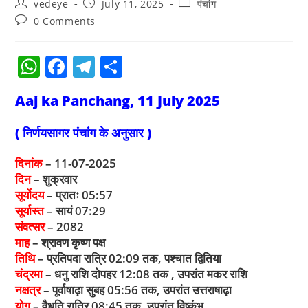
vedeye
July 11, 2025
पंचांग
0 Comments
W
F
T
S
h
a
el
h
Aaj ka Panchang, 11 July 2025
at
c
e
ar
s
e
gr
e
( निर्णयसागर पंचांग के अनुसार )
A
b
a
दिनांक
– 11-07-2025
p
o
m
दिन
– शुक्रवार
p
o
सूर्योदय
– प्रातः 05:57
सूर्यास्त
– सायं 07:29
k
संवत्सर
– 2082
माह
– श्रावण कृष्ण पक्ष
तिथि
– प्रतिपदा रात्रि 02:09 तक, पश्चात द्वितिया
चंद्रमा
– धनु राशि दोपहर 12:08 तक , उपरांत मकर राशि
नक्षत्र
– पूर्वाषाढ़ा सुबह 05:56 तक, उपरांत उत्तराषाढ़ा
योग
– वैधृति रात्रि 08:45 तक, उपरांत विष्कुंभ