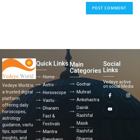
Quick Links
Social
Main
Links
Categories
Home
Vedeye active
Gochar
Astro
Vedeye World is
on social Media
a trusted digital
Muhrat
Horsoscope
platform
Ankshastra
Vastu
offering daily
Dainik
Dharam
horoscopes,
Rashifal
Fast &
astrology
Masik
Festivals
guidance, vastu
Rashifal
tips, spiritual
Mantra
insights, and
Dharma
Panchang